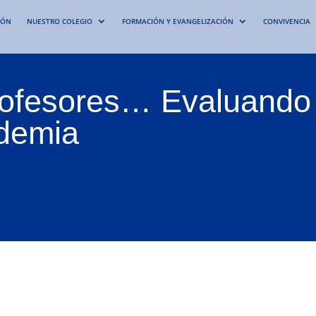
IÓN
NUESTRO COLEGIO
FORMACIÓN Y EVANGELIZACIÓN
CONVIVENCIA
rofesores… Evaluando
ndemia