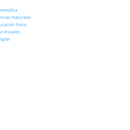
temática
encias Naturales
ucación Física
te Visuales
ligión