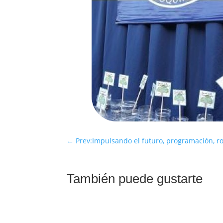
←
Prev:Impulsando el futuro, programación, rob
También puede gustarte