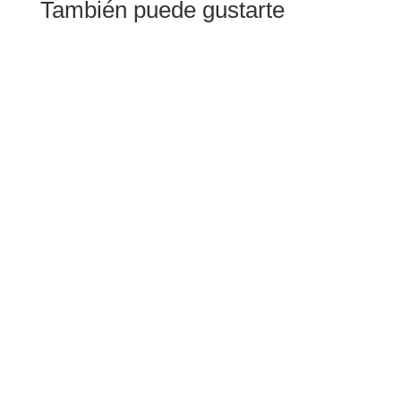
También puede gustarte
El pasado sábado 1 de agosto, nuestra iglesia
acogió a numerosas familias en dos ceremonias