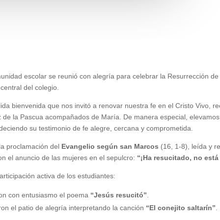
omunidad escolar se reunió con alegría para celebrar la Resurrección 
central del colegio.
da bienvenida que nos invitó a renovar nuestra fe en el Cristo Vivo,
 de la Pascua acompañados de María. De manera especial, elevamos 
deciendo su testimonio de fe alegre, cercana y comprometida.
 la proclamación del
Evangelio según san Marcos
(16, 1-8), leída y 
on el anuncio de las mujeres en el sepulcro:
“¡Ha resucitado, no está
rticipación activa de los estudiantes:
aron con entusiasmo el poema
“Jesús resucitó”
.
on el patio de alegría interpretando la canción
“El conejito saltarín”
.