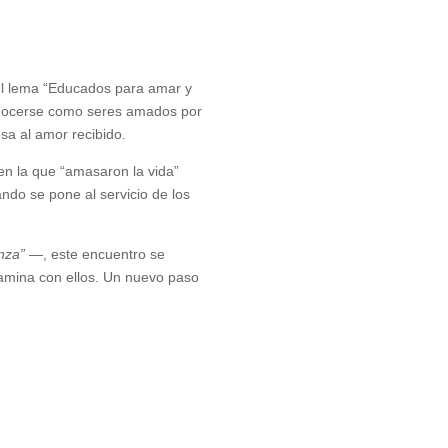
r el lema “Educados para amar y
econocerse como seres amados por
sa al amor recibido.
en la que “amasaron la vida”
do se pone al servicio de los
nza”
—, este encuentro se
camina con ellos. Un nuevo paso