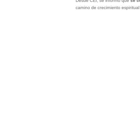
Desde CEI, se informó que
se c
camino de crecimiento espiritual