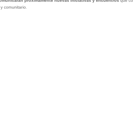
omunicarán próximamente nuevas iniciativas y encuentros
que con
 y comunitario.